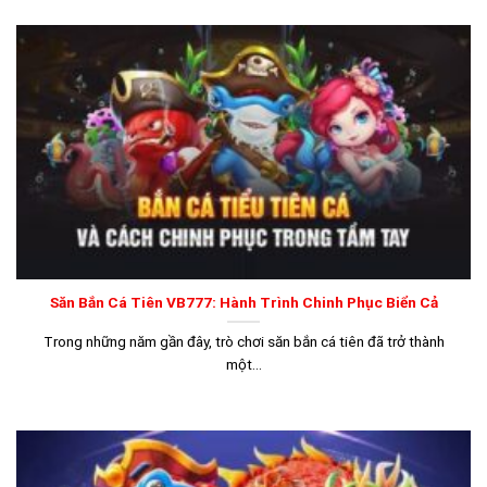
Săn Bắn Cá Tiên VB777: Hành Trình Chinh Phục Biển Cả
Trong những năm gần đây, trò chơi săn bắn cá tiên đã trở thành
một...