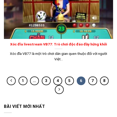
Xóc đĩa livestream VB77: Trò chơi độc đáo đầy hứng khởi
Xóc đĩa VB77 là một trò chơi dân gian quen thuộc đối với người
Việt...
1
…
3
4
5
6
7
8
BÀI VIẾT MỚI NHẤT