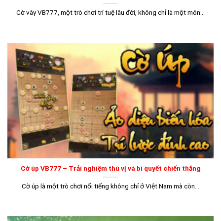
Cờ vây VB777, một trò chơi trí tuệ lâu đời, không chỉ là một môn...
Cờ úp VB777 – Trải nghiệm thú vị và bí quyết chiến thắng
Cờ úp là một trò chơi nổi tiếng không chỉ ở Việt Nam mà còn...