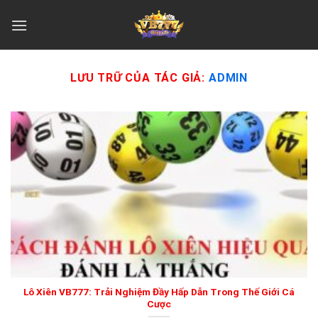
Chuyển
đến
nội
dung
LƯU TRỮ CỦA TÁC GIẢ:
ADMIN
Lô Xiên VB777: Trải Nghiệm Đầy Hấp Dẫn Trong Thế Giới Cá
Cược