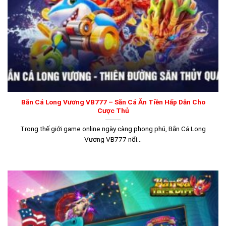
Bắn Cá Long Vương VB777 – Săn Cá Ăn Tiền Hấp Dẫn Cho
Cược Thủ
Trong thế giới game online ngày càng phong phú, Bắn Cá Long
Vương VB777 nổi...