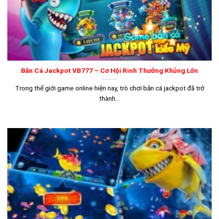
Bắn Cá Jackpot VB777 – Cơ Hội Rinh Thưởng Khủng Lớn
Trong thế giới game online hiện nay, trò chơi bắn cá jackpot đã trở
thành...