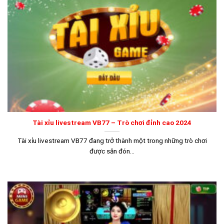
Tài xỉu livestream VB77 – Trò chơi đỉnh cao 2024
Tài xỉu livestream VB77 đang trở thành một trong những trò chơi
được săn đón...