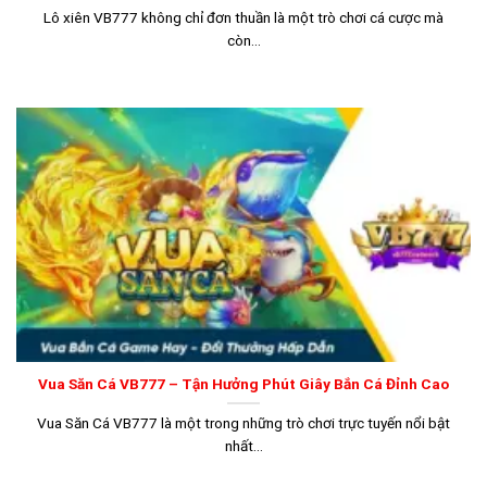
Lô xiên VB777 không chỉ đơn thuần là một trò chơi cá cược mà
còn...
Vua Săn Cá VB777 – Tận Hưởng Phút Giây Bắn Cá Đỉnh Cao
Vua Săn Cá VB777 là một trong những trò chơi trực tuyến nổi bật
nhất...