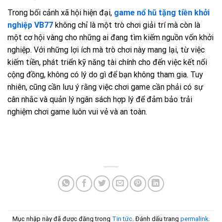
Trong bối cảnh xã hội hiện đại,
game nổ hũ tặng tiền khởi
nghiệp VB77
không chỉ là một trò chơi giải trí mà còn là
một cơ hội vàng cho những ai đang tìm kiếm nguồn vốn khởi
nghiệp. Với những lợi ích mà trò chơi này mang lại, từ việc
kiếm tiền, phát triển kỹ năng tài chính cho đến việc kết nối
cộng đồng, không có lý do gì để bạn không tham gia. Tuy
nhiên, cũng cần lưu ý rằng việc chơi game cần phải có sự
cân nhắc và quản lý ngân sách hợp lý để đảm bảo trải
nghiệm chơi game luôn vui vẻ và an toàn.
Mục nhập này đã được đăng trong
Tin tức
. Đánh dấu trang
permalink
.