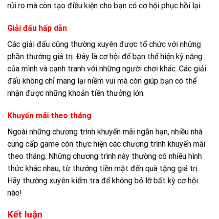
rủi ro mà còn tạo điều kiện cho bạn có cơ hội phục hồi lại.
Giải đấu hấp dẫn
Các giải đấu cũng thường xuyên được tổ chức với những
phần thưởng giá trị. Đây là cơ hội để bạn thể hiện kỹ năng
của mình và cạnh tranh với những người chơi khác. Các giải
đấu không chỉ mang lại niềm vui mà còn giúp bạn có thể
nhận được những khoản tiền thưởng lớn.
Khuyến mãi theo tháng
Ngoài những chương trình khuyến mãi ngắn hạn, nhiều nhà
cung cấp game còn thực hiện các chương trình khuyến mãi
theo tháng. Những chương trình này thường có nhiều hình
thức khác nhau, từ thưởng tiền mặt đến quà tặng giá trị.
Hãy thường xuyên kiểm tra để không bỏ lỡ bất kỳ cơ hội
nào!
Kết luận