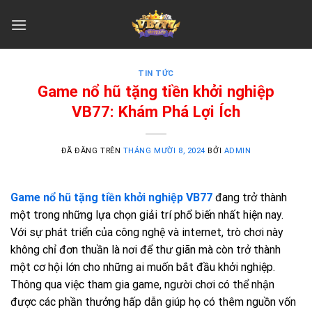
Chuyển
đến
nội
dung
TIN TỨC
Game nổ hũ tặng tiền khởi nghiệp
VB77: Khám Phá Lợi Ích
ĐÃ ĐĂNG TRÊN
THÁNG MƯỜI 8, 2024
BỞI
ADMIN
Game nổ hũ tặng tiền khởi nghiệp VB77
đang trở thành
một trong những lựa chọn giải trí phổ biến nhất hiện nay.
Với sự phát triển của công nghệ và internet, trò chơi này
không chỉ đơn thuần là nơi để thư giãn mà còn trở thành
một cơ hội lớn cho những ai muốn bắt đầu khởi nghiệp.
Thông qua việc tham gia game, người chơi có thể nhận
được các phần thưởng hấp dẫn giúp họ có thêm nguồn vốn