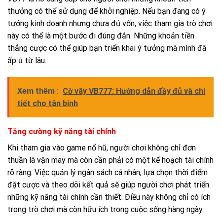
thưởng có thể sử dụng để khởi nghiệp. Nếu bạn đang có ý
tưởng kinh doanh nhưng chưa đủ vốn, việc tham gia trò chơi
này có thể là một bước đi đúng đắn. Những khoản tiền
thắng cược có thể giúp bạn triển khai ý tưởng mà mình đã
ấp ủ từ lâu.
Xem thêm :
Cờ vây VB777: Hướng dẫn đầy đủ và chi
tiết cho tân binh
Tăng cường kỹ năng tài chính
Khi tham gia vào game nổ hũ, người chơi không chỉ đơn
thuần là vận may mà còn cần phải có một kế hoạch tài chính
rõ ràng. Việc quản lý ngân sách cá nhân, lựa chọn thời điểm
đặt cược và theo dõi kết quả sẽ giúp người chơi phát triển
những kỹ năng tài chính cần thiết. Điều này không chỉ có ích
trong trò chơi mà còn hữu ích trong cuộc sống hàng ngày.