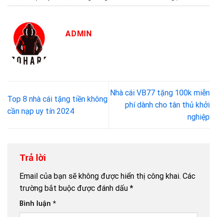
ADMIN
Nhà cái VB77 tặng 100k miễn
Top 8 nhà cái tặng tiền không
phí dành cho tân thủ khởi
cần nạp uy tín 2024
nghiệp
Trả lời
Email của bạn sẽ không được hiển thị công khai.
Các
trường bắt buộc được đánh dấu
*
Bình luận
*