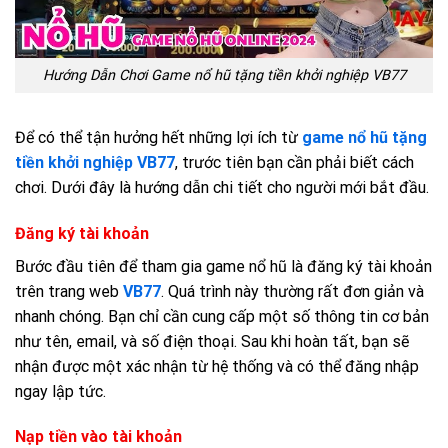
Hướng Dẫn Chơi Game nổ hũ tặng tiền khởi nghiệp VB77
Để có thể tận hưởng hết những lợi ích từ
game nổ hũ tặng
tiền khởi nghiệp VB77
, trước tiên bạn cần phải biết cách
chơi. Dưới đây là hướng dẫn chi tiết cho người mới bắt đầu.
Đăng ký tài khoản
Bước đầu tiên để tham gia game nổ hũ là đăng ký tài khoản
trên trang web
VB77
. Quá trình này thường rất đơn giản và
nhanh chóng. Bạn chỉ cần cung cấp một số thông tin cơ bản
như tên, email, và số điện thoại. Sau khi hoàn tất, bạn sẽ
nhận được một xác nhận từ hệ thống và có thể đăng nhập
ngay lập tức.
Nạp tiền vào tài khoản