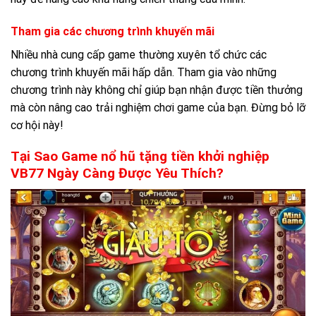
Tham gia các chương trình khuyến mãi
Nhiều nhà cung cấp game thường xuyên tổ chức các
chương trình khuyến mãi hấp dẫn. Tham gia vào những
chương trình này không chỉ giúp bạn nhận được tiền thưởng
mà còn nâng cao trải nghiệm chơi game của bạn. Đừng bỏ lỡ
cơ hội này!
Tại Sao Game nổ hũ tặng tiền khởi nghiệp
VB77 Ngày Càng Được Yêu Thích?