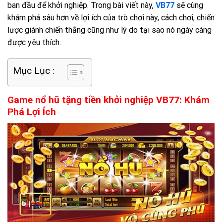
ban đầu để khởi nghiệp. Trong bài viết này,
VB77
sẽ cùng
khám phá sâu hơn về lợi ích của trò chơi này, cách chơi, chiến
lược giành chiến thắng cũng như lý do tại sao nó ngày càng
được yêu thích.
Mục Lục :
Game nổ hũ tặng tiền khởi nghiệp VB77: Khám
Phá Lợi Ích