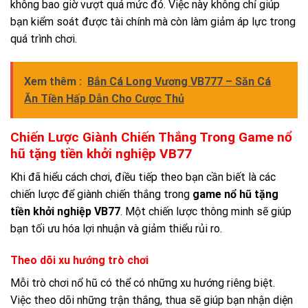
không bao giờ vượt quá mức đó. Việc này không chỉ giúp
bạn kiểm soát được tài chính mà còn làm giảm áp lực trong
quá trình chơi.
Xem thêm :
Bắn Cá Long Vương VB777 – Săn Cá
Ăn Tiền Hấp Dẫn Cho Cược Thủ
Chiến Lược Giành Chiến Thắng Trong Game nổ
hũ tặng tiền khởi nghiệp VB77
Khi đã hiểu cách chơi, điều tiếp theo bạn cần biết là các
chiến lược để giành chiến thắng trong
game nổ hũ tặng
tiền khởi nghiệp VB77
. Một chiến lược thông minh sẽ giúp
bạn tối ưu hóa lợi nhuận và giảm thiểu rủi ro.
Theo dõi xu hướng trò chơi
Mỗi trò chơi nổ hũ có thể có những xu hướng riêng biệt.
Việc theo dõi những trận thắng, thua sẽ giúp bạn nhận diện