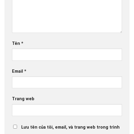
Tên
*
Email
*
Trang web
Lưu tên của tôi, email, và trang web trong trình