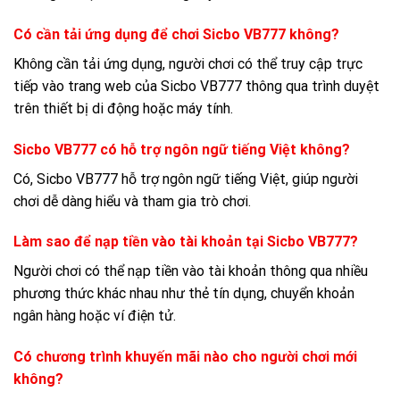
Có cần tải ứng dụng để chơi Sicbo VB777 không?
Không cần tải ứng dụng, người chơi có thể truy cập trực
tiếp vào trang web của Sicbo VB777 thông qua trình duyệt
trên thiết bị di động hoặc máy tính.
Sicbo VB777 có hỗ trợ ngôn ngữ tiếng Việt không?
Có, Sicbo VB777 hỗ trợ ngôn ngữ tiếng Việt, giúp người
chơi dễ dàng hiểu và tham gia trò chơi.
Làm sao để nạp tiền vào tài khoản tại Sicbo VB777?
Người chơi có thể nạp tiền vào tài khoản thông qua nhiều
phương thức khác nhau như thẻ tín dụng, chuyển khoản
ngân hàng hoặc ví điện tử.
Có chương trình khuyến mãi nào cho người chơi mới
không?