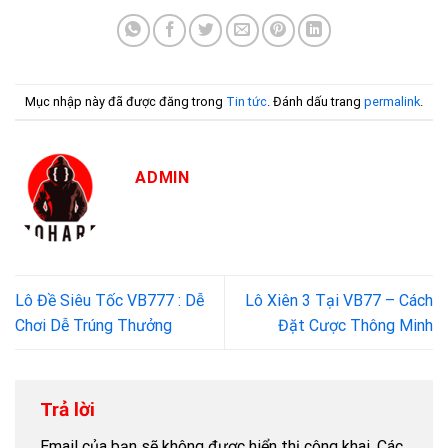
Mục nhập này đã được đăng trong
Tin tức
. Đánh dấu trang
permalink
.
ADMIN
Lô Đề Siêu Tốc VB777 : Dễ
Lô Xiên 3 Tại VB77 – Cách
Chơi Dễ Trúng Thưởng
Đặt Cược Thông Minh
Trả lời
Email của bạn sẽ không được hiển thị công khai.
Các