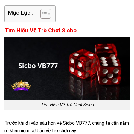
Mục Lục :
Tìm Hiểu Về Trò Chơi Sicbo
Tìm Hiểu Về Trò Chơi Sicbo
Trước khi đi vào sâu hơn về Sicbo VB777, chúng ta cần nắm
rõ khái niệm cơ bản về trò chơi này.