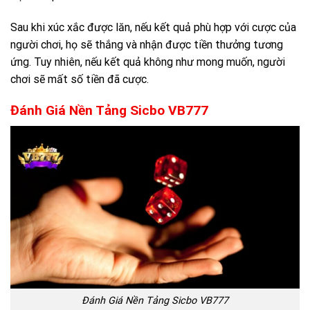
Sau khi xúc xắc được lăn, nếu kết quả phù hợp với cược của
người chơi, họ sẽ thắng và nhận được tiền thưởng tương
ứng. Tuy nhiên, nếu kết quả không như mong muốn, người
chơi sẽ mất số tiền đã cược.
Đánh Giá Nền Tảng Sicbo VB777
Đánh Giá Nền Tảng Sicbo VB777