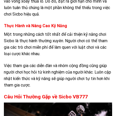
vào vòng xoáy thua lỗ. Do đó, đặt ra giới hạn cho mình và
luôn tuân thủ chúng là một phần không thể thiếu trong việc
chơi Sicbo hiệu quả.
Thực Hành và Nâng Cao Kỹ Năng
Một trong những cách tốt nhất để cải thiện kỹ năng chơi
Sicbo là thực hành thường xuyên. Người chơi có thể tham
gia các trò chơi miễn phí để làm quen với luật chơi và các
loại cược khác nhau.
Việc tham gia các diễn đàn và nhóm cộng đồng cũng giúp
người chơi học hỏi từ kinh nghiệm của người khác. Luôn cập
nhật kiến thức và kỹ năng sẽ giúp người chơi tự tin hơn khi
tham gia cược.
Câu Hỏi Thường Gặp về Sicbo VB777