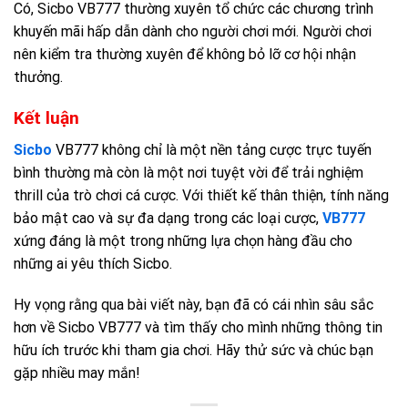
Có, Sicbo VB777 thường xuyên tổ chức các chương trình
khuyến mãi hấp dẫn dành cho người chơi mới. Người chơi
nên kiểm tra thường xuyên để không bỏ lỡ cơ hội nhận
thưởng.
Kết luận
Sicbo
VB777 không chỉ là một nền tảng cược trực tuyến
bình thường mà còn là một nơi tuyệt vời để trải nghiệm
thrill của trò chơi cá cược. Với thiết kế thân thiện, tính năng
bảo mật cao và sự đa dạng trong các loại cược,
VB777
xứng đáng là một trong những lựa chọn hàng đầu cho
những ai yêu thích Sicbo.
Hy vọng rằng qua bài viết này, bạn đã có cái nhìn sâu sắc
hơn về Sicbo VB777 và tìm thấy cho mình những thông tin
hữu ích trước khi tham gia chơi. Hãy thử sức và chúc bạn
gặp nhiều may mắn!