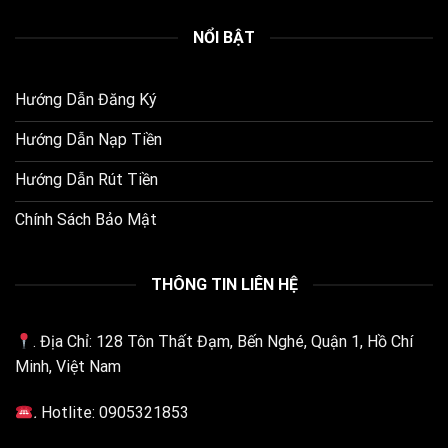
NỔI BẬT
Hướng Dẫn Đăng Ký
Hướng Dẫn Nạp Tiền
Hướng Dẫn Rút Tiền
Chính Sách Bảo Mật
THÔNG TIN LIÊN HỆ
. Địa Chỉ:
128 Tôn Thất Đạm, Bến Nghé, Quận 1, Hồ Chí
Minh, Việt Nam
.
Hotlite:
0905321853