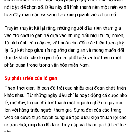
nổi bật để chọn số. Điều này đã hình thành nên một nền văn
hóa đầy màu sắc và sáng tạo xung quanh việc chọn số.
Truyền thuyết kể lại rằng, những người đầu tiên tham gia
vào trò chơi lô gan đã dựa vào những dấu hiệu từ tự nhiên,
từ hình ảnh của cây cỏ, vật nuôi cho đến các hiện tượng kỳ
lạ. Sự kết hợp giữa tín ngưỡng dân gian và mong muốn đổi
đời đã khiến cho lô gan trở nên phổ biến và trở thành một
phần quan trọng trong văn hóa miền Nam.
Sự phát triển của lô gan
Theo thời gian, lô gan đã trải qua nhiều giai đoạn phát triển
khác nhau. Từ những ngày đầu chỉ là hoạt động cá cược nhỏ
lẻ, giờ đây, lô gan đã trở thành một ngành nghề có quy mô
lớn với hàng triệu người tham gia. Sự ra đời của các trang
web cá cược trực tuyến cũng đã tạo điều kiện thuận lợi cho
người chơi, giúp họ dễ dàng truy cập và tham gia bất cứ lúc