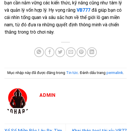
bạn cần nắm vững các kiến thức, kỹ năng cũng như tâm lý
và quản lý vốn hợp lý. Hy vọng rằng
VB777
đã giúp bạn có
cái nhìn tổng quan và sâu sắc hơn về thế giới lô gan miền
nam, từ đó đưa ra những quyết định thông minh và chiến
thắng trong trò chơi này.
Mục nhập này đã được đăng trong
Tin tức
. Đánh dấu trang
permalink
.
ADMIN
Xổ Số Miền Bắc Lâu Ra: Tìm
Khai thác tool tài xỉu VB77