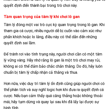
quyết định đến thành bại trong trò chơi này.
Tầm quan trọng của tâm lý khi chơi lô gan
Tâm lý đóng một vai trò cực kỳ quan trọng trong lô gan. Khi
tham gia cá cược, nhiều người dễ bị cuốn vào cảm xúc như
phấn khích hoặc lo lắng, điều này có thể dẫn đến những
quyết định sai lầm.
Để tránh rơi vào tình trạng này, người chơi cần có một tâm
lý vững vàng. Hãy nhớ rằng lô gan là một trò chơi may rủi,
không ai có thể đảm bảo chắc chắn thắng. Do đó, hãy luôn
chuẩn bị tâm lý chấp nhận cả thắng và thua.
Hơn nữa, việc duy trì tâm lý ổn định cũng giúp người chơi có
thể phân tích và suy nghĩ logic hơn khi đưa ra quyết định cá
cược. Nếu bạn cảm thấy quá căng thẳng hoặc không thoải
mái, hãy tạm dừng và quay lại sau khi đã lấy lại được sự
bình tĩnh.