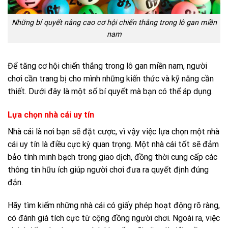
Những bí quyết nâng cao cơ hội chiến thắng trong lô gan miền
nam
Để tăng cơ hội chiến thắng trong lô gan miền nam, người
chơi cần trang bị cho mình những kiến thức và kỹ năng cần
thiết. Dưới đây là một số bí quyết mà bạn có thể áp dụng.
Lựa chọn nhà cái uy tín
Nhà cái là nơi bạn sẽ đặt cược, vì vậy việc lựa chọn một nhà
cái uy tín là điều cực kỳ quan trọng. Một nhà cái tốt sẽ đảm
bảo tính minh bạch trong giao dịch, đồng thời cung cấp các
thông tin hữu ích giúp người chơi đưa ra quyết định đúng
đắn.
Hãy tìm kiếm những nhà cái có giấy phép hoạt động rõ ràng,
có đánh giá tích cực từ cộng đồng người chơi. Ngoài ra, việc