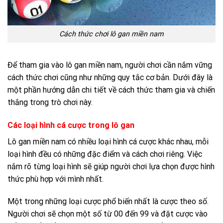
Cách thức chơi lô gan miền nam
Để tham gia vào lô gan miền nam, người chơi cần nắm vững
cách thức chơi cũng như những quy tắc cơ bản. Dưới đây là
một phần hướng dẫn chi tiết về cách thức tham gia và chiến
thắng trong trò chơi này.
Các loại hình cá cược trong lô gan
Lô gan miền nam có nhiều loại hình cá cược khác nhau, mỗi
loại hình đều có những đặc điểm và cách chơi riêng. Việc
nắm rõ từng loại hình sẽ giúp người chơi lựa chọn được hình
thức phù hợp với mình nhất.
Một trong những loại cược phổ biến nhất là cược theo số.
Người chơi sẽ chọn một số từ 00 đến 99 và đặt cược vào