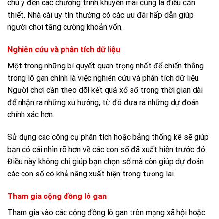
chú ý đến các chương trình khuyến mãi cũng là điều cần
thiết. Nhà cái uy tín thường có các ưu đãi hấp dẫn giúp
người chơi tăng cường khoản vốn.
Nghiên cứu và phân tích dữ liệu
Một trong những bí quyết quan trọng nhất để chiến thắng
trong lô gan chính là việc nghiên cứu và phân tích dữ liệu.
Người chơi cần theo dõi kết quả xổ số trong thời gian dài
để nhận ra những xu hướng, từ đó đưa ra những dự đoán
chính xác hơn.
Sử dụng các công cụ phân tích hoặc bảng thống kê sẽ giúp
bạn có cái nhìn rõ hơn về các con số đã xuất hiện trước đó.
Điều này không chỉ giúp bạn chọn số mà còn giúp dự đoán
các con số có khả năng xuất hiện trong tương lai.
Tham gia cộng đồng lô gan
Tham gia vào các cộng đồng lô gan trên mạng xã hội hoặc