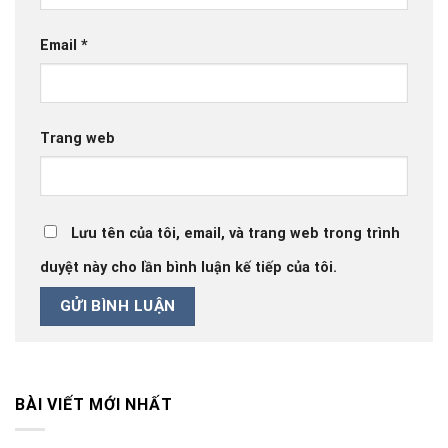
Email
*
Trang web
Lưu tên của tôi, email, và trang web trong trình
duyệt này cho lần bình luận kế tiếp của tôi.
BÀI VIẾT MỚI NHẤT