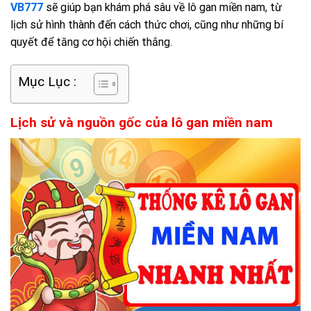
VB777
sẽ giúp bạn khám phá sâu về lô gan miền nam, từ
lịch sử hình thành đến cách thức chơi, cũng như những bí
quyết để tăng cơ hội chiến thắng.
Mục Lục :
Lịch sử và nguồn gốc của lô gan miền nam