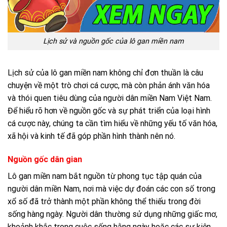
Lịch sử và nguồn gốc của lô gan miền nam
Lịch sử của lô gan miền nam không chỉ đơn thuần là câu
chuyện về một trò chơi cá cược, mà còn phản ánh văn hóa
và thói quen tiêu dùng của người dân miền Nam Việt Nam.
Để hiểu rõ hơn về nguồn gốc và sự phát triển của loại hình
cá cược này, chúng ta cần tìm hiểu về những yếu tố văn hóa,
xã hội và kinh tế đã góp phần hình thành nên nó.
Nguồn gốc dân gian
Lô gan miền nam bắt nguồn từ phong tục tập quán của
người dân miền Nam, nơi mà việc dự đoán các con số trong
xổ số đã trở thành một phần không thể thiếu trong đời
sống hàng ngày. Người dân thường sử dụng những giấc mơ,
khoảnh khắc trong cuộc sống hằng ngày hoặc các sự kiện