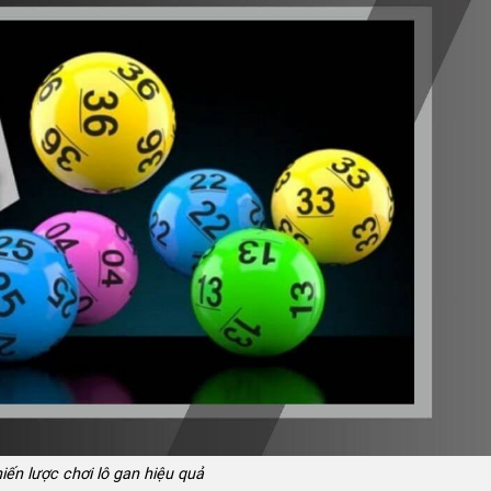
iến lược chơi lô gan hiệu quả