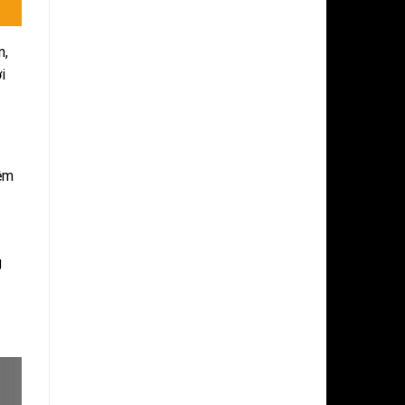
n,
i
iệm
g