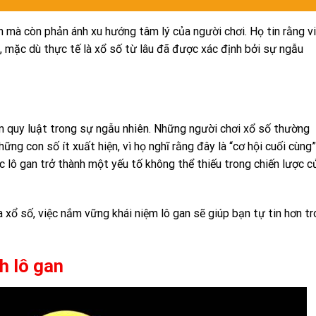
n mà còn phản ánh xu hướng tâm lý của người chơi. Họ tin rằng v
, mặc dù thực tế là xổ số từ lâu đã được xác định bởi sự ngẫu
m quy luật trong sự ngẫu nhiên. Những người chơi xổ số thường
ng con số ít xuất hiện, vì họ nghĩ rằng đây là “cơ hội cuối cùng”
c lô gan trở thành một yếu tố không thể thiếu trong chiến lược c
xổ số, việc nắm vững khái niệm lô gan sẽ giúp bạn tự tin hơn t
h lô gan