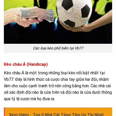
Các loại kèo phổ biến tại Vb77
Kèo châu Á (Handicap)
Kèo châu Á là một trong những loại kèo nổi bật nhất tại
Vb77. Đây là hình thức cá cược chia tay giữa hai đội, nhằm
làm cho cuộc cạnh tranh trở nên công bằng hơn. Các nhà cái
sẽ xác định đội nào là cửa trên và đội nào là cửa dưới thông
qua tỷ lệ cược mà họ đưa ra.
Xem thêm :
Top 5 Nhà Cái Tặng Tiền Uy Tín Nhất