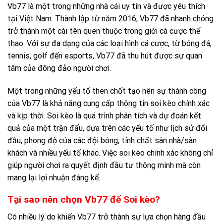
Vb77 là một trong những nhà cái uy tín và được yêu thích
tại Việt Nam. Thành lập từ năm 2016, Vb77 đã nhanh chóng
trở thành một cái tên quen thuộc trong giới cá cược thể
thao. Với sự đa dạng của các loại hình cá cược, từ bóng đá,
tennis, golf đến esports, Vb77 đã thu hút được sự quan
tâm của đông đảo người chơi.
Một trong những yếu tố then chốt tạo nên sự thành công
của Vb77 là khả năng cung cấp thông tin soi kèo chính xác
và kịp thời. Soi kèo là quá trình phân tích và dự đoán kết
quả của một trận đấu, dựa trên các yếu tố như lịch sử đối
đầu, phong độ của các đội bóng, tính chất sân nhà/sân
khách và nhiều yếu tố khác. Việc soi kèo chính xác không chỉ
giúp người chơi ra quyết định đầu tư thông minh mà còn
mang lại lợi nhuận đáng kể.
Tại sao nên chọn Vb77 để Soi kèo?
Có nhiều lý do khiến Vb77 trở thành sự lựa chọn hàng đầu