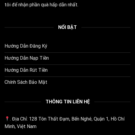
tôi để nhận phần quà hấp dẫn nhất.
NỔI BẬT
Hướng Dẫn Đăng Ký
Hướng Dẫn Nạp Tiền
Hướng Dẫn Rút Tiền
Chính Sách Bảo Mật
THÔNG TIN LIÊN HỆ
. Địa Chỉ:
128 Tôn Thất Đạm, Bến Nghé, Quận 1, Hồ Chí
Minh, Việt Nam