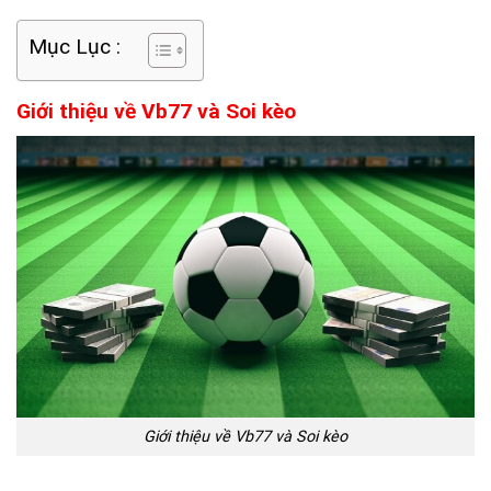
Mục Lục :
Giới thiệu về Vb77 và Soi kèo
Giới thiệu về Vb77 và Soi kèo