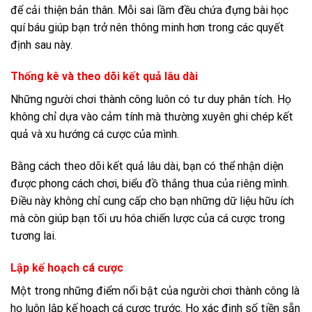
để cải thiện bản thân. Mỗi sai lầm đều chứa đựng bài học
quí báu giúp bạn trở nên thông minh hơn trong các quyết
định sau này.
Thống kê và theo dõi kết quả lâu dài
Những người chơi thành công luôn có tư duy phân tích. Họ
không chỉ dựa vào cảm tính mà thường xuyên ghi chép kết
quả và xu hướng cá cược của mình.
Bằng cách theo dõi kết quả lâu dài, bạn có thể nhận diện
được phong cách chơi, biểu đồ thắng thua của riêng mình.
Điều này không chỉ cung cấp cho bạn những dữ liệu hữu ích
mà còn giúp bạn tối ưu hóa chiến lược của cá cược trong
tương lai.
Lập kế hoạch cá cược
Một trong những điểm nổi bật của người chơi thành công là
họ luôn lập kế hoạch cá cược trước. Họ xác định số tiền sẵn