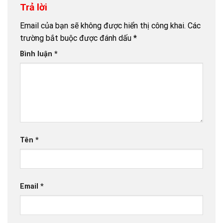
Trả lời
Email của bạn sẽ không được hiển thị công khai.
Các
trường bắt buộc được đánh dấu
*
Bình luận
*
Tên
*
Email
*