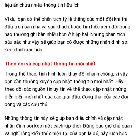
liệu ẩn chứa nhiều thông tin hữu ích.
Ví dụ, bạn có thể phân tích tỷ lệ thắng của một đội khi thi
đấu trên sân nhà và sân khách, hoặc tìm hiểu xem đội bóng
nào thường ghi bàn nhiều hơn ở hiệp hai. Những phân tích
sâu sắc như vậy sẽ giúp bạn có được những nhận định soi
kèo chính xác hơn.
Theo dõi và cập nhật thông tin mới nhất
Trong thể thao, tình hình luôn thay đổi nhanh chóng, vì vậy
bạn cần thường xuyên cập nhật thông tin mới nhất. Hãy
theo dõi các nguồn tin uy tín về thể thao, cập nhật những
diễn biến mới nhất của các giải đấu, động thái của các đội
bóng và các cầu thủ.
Những thông tin này sẽ giúp bạn điều chỉnh và cập nhật
nhận định soi kèo một cách kịp thời. Đừng bao giờ chủ quan
và nghĩ rằng kiến thức hiện tại của bạn là đủ, hãy luôn học