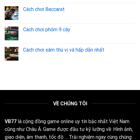
Cách chơi Baccarat
Cách chơi phỏm 9 cây
Cách chơi sâm thú vị và hấp dẫn nhất
VỀ CHÚNG TÔI
VB77
là cộng đồng game online uy tín bậc nhất Việt Nam
cũng như Châu Á. Game được đầu tư kỹ lưỡng về: Hình ảnh,
giao diện, âm thanh, tốc độ ... Trải nghiệm ngay cùng chúng