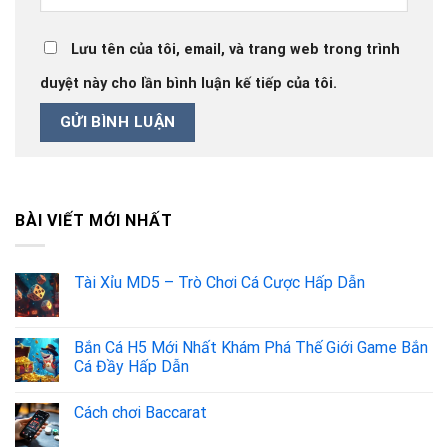
Lưu tên của tôi, email, và trang web trong trình
duyệt này cho lần bình luận kế tiếp của tôi.
BÀI VIẾT MỚI NHẤT
Tài Xỉu MD5 – Trò Chơi Cá Cược Hấp Dẫn
Bắn Cá H5 Mới Nhất Khám Phá Thế Giới Game Bắn
Cá Đầy Hấp Dẫn
Cách chơi Baccarat