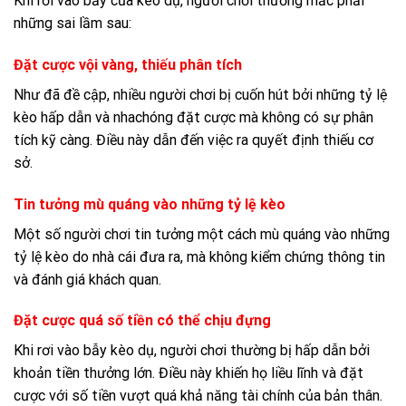
Khi rơi vào bẫy của kèo dụ, người chơi thường mắc phải
những sai lầm sau:
Đặt cược vội vàng, thiếu phân tích
Như đã đề cập, nhiều người chơi bị cuốn hút bởi những tỷ lệ
kèo hấp dẫn và nhachóng đặt cược mà không có sự phân
tích kỹ càng. Điều này dẫn đến việc ra quyết định thiếu cơ
sở.
Tin tưởng mù quáng vào những tỷ lệ kèo
Một số người chơi tin tưởng một cách mù quáng vào những
tỷ lệ kèo do nhà cái đưa ra, mà không kiểm chứng thông tin
và đánh giá khách quan.
Đặt cược quá số tiền có thể chịu đựng
Khi rơi vào bẫy kèo dụ, người chơi thường bị hấp dẫn bởi
khoản tiền thưởng lớn. Điều này khiến họ liều lĩnh và đặt
cược với số tiền vượt quá khả năng tài chính của bản thân.