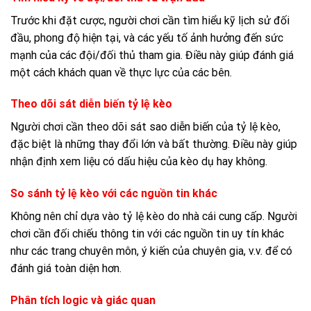
Trước khi đặt cược, người chơi cần tìm hiểu kỹ lịch sử đối
đầu, phong độ hiện tại, và các yếu tố ảnh hưởng đến sức
mạnh của các đội/đối thủ tham gia. Điều này giúp đánh giá
một cách khách quan về thực lực của các bên.
Theo dõi sát diễn biến tỷ lệ kèo
Người chơi cần theo dõi sát sao diễn biến của tỷ lệ kèo,
đặc biệt là những thay đổi lớn và bất thường. Điều này giúp
nhận định xem liệu có dấu hiệu của kèo dụ hay không.
So sánh tỷ lệ kèo với các nguồn tin khác
Không nên chỉ dựa vào tỷ lệ kèo do nhà cái cung cấp. Người
chơi cần đối chiếu thông tin với các nguồn tin uy tín khác
như các trang chuyên môn, ý kiến của chuyên gia, v.v. để có
đánh giá toàn diện hơn.
Phân tích logic và giác quan