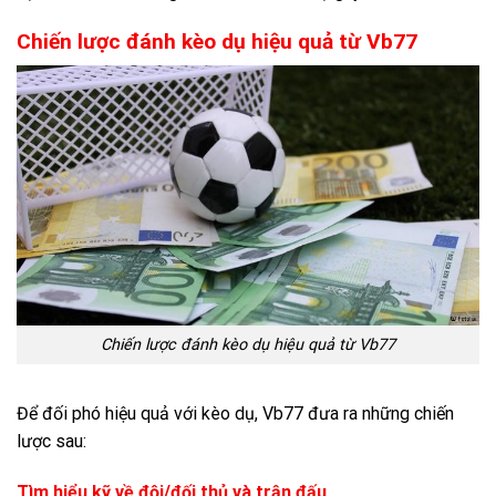
Chiến lược đánh kèo dụ hiệu quả từ Vb77
Chiến lược đánh kèo dụ hiệu quả từ Vb77
Để đối phó hiệu quả với kèo dụ, Vb77 đưa ra những chiến
lược sau:
Tìm hiểu kỹ về đội/đối thủ và trận đấu