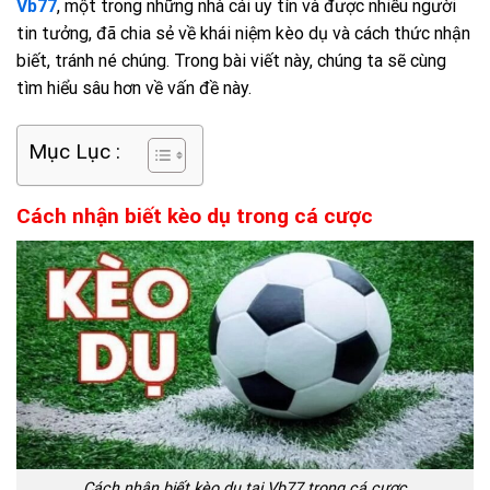
Vb77
, một trong những nhà cái uy tín và được nhiều người
tin tưởng, đã chia sẻ về khái niệm kèo dụ và cách thức nhận
biết, tránh né chúng. Trong bài viết này, chúng ta sẽ cùng
tìm hiểu sâu hơn về vấn đề này.
Mục Lục :
Cách nhận biết kèo dụ trong cá cược
Cách nhận biết kèo dụ tại Vb77 trong cá cược